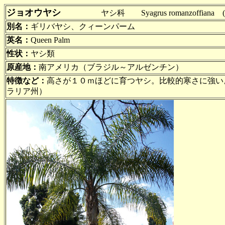
ジョオウヤシ
ヤシ科 Syagrus romanzoffiana (=Arecas
別名：
ギリバヤシ、クィーンパーム
英名：
Queen Palm
性状：
ヤシ類
原産地：
南アメリカ（ブラジル～アルゼンチン）
特徴など：
高さが１０ｍほどに育つヤシ。比較的寒さに強い
ラリア州）