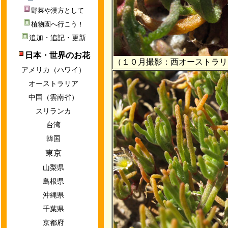
野菜や漢方として
植物園へ行こう！
追加・追記・更新
日本・世界のお花
（１０月撮影：西オーストラリ
アメリカ（ハワイ）
オーストラリア
中国（雲南省）
スリランカ
台湾
韓国
東京
山梨県
島根県
沖縄県
千葉県
京都府