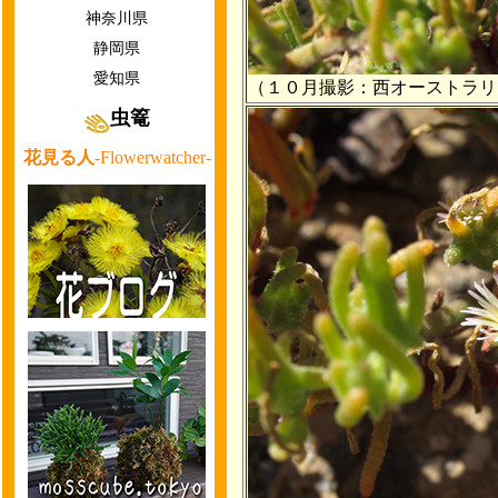
神奈川県
静岡県
愛知県
（１０月撮影：西オーストラリ
虫篭
花見る人
-Flowerwatcher-