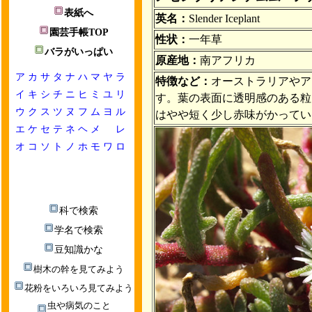
表紙へ
英名：
Slender Iceplant
園芸手帳TOP
性状：
一年草
バラがいっぱい
原産地：
南アフリカ
ア
カ
サ
タ
ナ
ハ
マ
ヤ
ラ
特徴など：
オーストラリアやア
イ
キ
シ
チ
ニ
ヒ
ミ
ユ
リ
す。葉の表面に透明感のある粒
ウ
ク
ス
ツ
ヌ
フ
ム
ヨ
ル
はやや短く少し赤味がかってい
エ
ケ
セ
テ
ネ
ヘ
メ
レ
オ
コ
ソ
ト
ノ
ホ
モ
ワ
ロ
科で検索
学名で検索
豆知識かな
樹木の幹を見てみよう
花粉をいろいろ見てみよう
虫や病気のこと