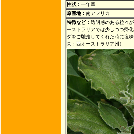
性状：
一年草
原産地：
南アフリカ
特徴など：
透明感のある粒々が
ーストラリアでは少しづつ帰化
ダをご馳走してくれた時に塩味
真：西オーストラリア州）