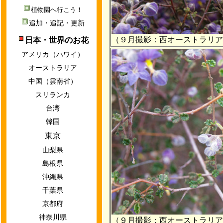
植物園へ行こう！
追加・追記・更新
（９月撮影：西オーストラリア
日本・世界のお花
アメリカ（ハワイ）
オーストラリア
中国（雲南省）
スリランカ
台湾
韓国
東京
山梨県
島根県
沖縄県
千葉県
京都府
神奈川県
（９月撮影：西オーストラリア