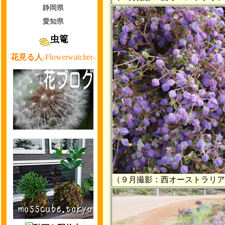
静岡県
愛知県
虫篭
花見る人
-Flowerwatcher-
（９月撮影：西オーストラリア