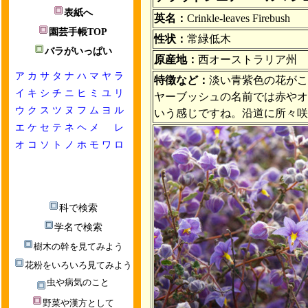
表紙へ
英名：
Crinkle-leaves Firebush
園芸手帳TOP
性状：
常緑低木
バラがいっぱい
原産地：
西オーストラリア州
ア
カ
サ
タ
ナ
ハ
マ
ヤ
ラ
特徴など：
淡い青紫色の花がこ
イ
キ
シ
チ
ニ
ヒ
ミ
ユ
リ
ヤーブッシュの名前では赤やオ
ウ
ク
ス
ツ
ヌ
フ
ム
ヨ
ル
いう感じですね。沿道に所々
エ
ケ
セ
テ
ネ
ヘ
メ
レ
オ
コ
ソ
ト
ノ
ホ
モ
ワ
ロ
科で検索
学名で検索
樹木の幹を見てみよう
花粉をいろいろ見てみよう
虫や病気のこと
野菜や漢方として