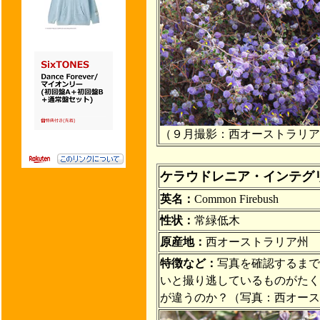
（９月撮影：西オーストラリア
ケラウドレニア・インテグ
英名：
Common Firebush
性状：
常緑低木
原産地：
西オーストラリア州
特徴など：
写真を確認するまで
いと撮り逃しているものがたく
が違うのか？（写真：西オース