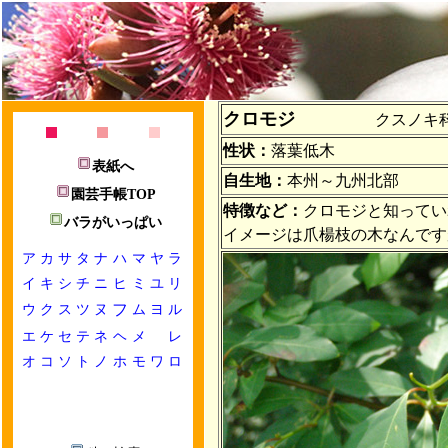
クロモジ
クスノキ科 Linde
性状：
落葉低木
表紙へ
自生地：
本州～九州北部
園芸手帳TOP
特徴など：
クロモジと知ってい
バラがいっぱい
イメージは爪楊枝の木なんです
ア
カ
サ
タ
ナ
ハ
マ
ヤ
ラ
イ
キ
シ
チ
ニ
ヒ
ミ
ユ
リ
ウ
ク
ス
ツ
ヌ
フ
ム
ヨ
ル
エ
ケ
セ
テ
ネ
ヘ
メ
レ
オ
コ
ソ
ト
ノ
ホ
モ
ワ
ロ