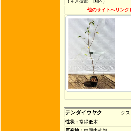
（４月撮影：国内）
他のサイトへリンク
テンダイウヤク
クスノキ科 L
性状：
常緑低木
原産地：
中国中南部