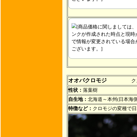
オオバクロモジ
クスノキ科 Lin
性状：
落葉樹
自生地：
北海道～本州(日本海側
特徴など：
クロモジの変種で日