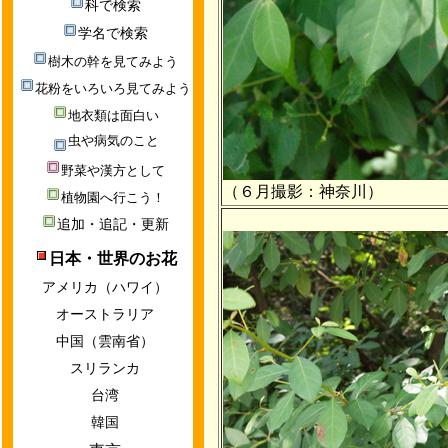
科で検索
学名で検索
樹木の幹を見てみよう
花粉をいろいろ見てみよう
地衣類は面白い
虫や病気のこと
野菜や漢方として
（６月撮影：神奈川）
植物園へ行こう！
追加・追記・更新
日本・世界のお花
アメリカ（ハワイ）
オーストラリア
中国（雲南省）
スリランカ
台湾
韓国