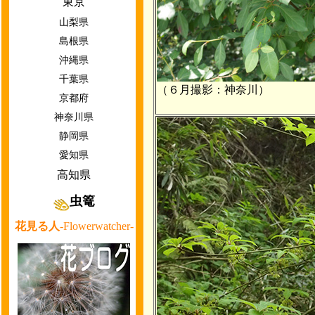
東京
山梨県
島根県
沖縄県
千葉県
（６月撮影：神奈川）
京都府
神奈川県
静岡県
愛知県
高知県
虫篭
花見る人
-Flowerwatcher-