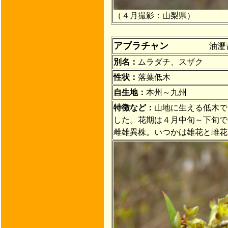
（４月撮影：山梨県）
アブラチャン
油瀝青 クスノ
別名：
ムラダチ、スザク
性状：
落葉低木
自生地：
本州～九州
特徴など：
山地に生える低木で
した。花期は４月中旬～下旬で
雌雄異株。いつかは雄花と雌花